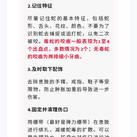
2.记住特征
尽量记住蛇的基本特征，包括蛇
形、舌头、花纹、颜色。不要为了
识别蛇去捕捉或追打蛇，以免二次
被咬。
毒蛇的咬痕一般表现为1至4
个出血点，多数情况为2个；无毒蛇
的咬痕
为两排细小牙痕。
3.及时取下配饰
去除患肢的手镯、戒指、鞋子等受
限物，防止肿胀加重后导致进一步
伤害。
4.固定并清理伤口
用绷带（最好是弹力绷带）在患肢
进行绑扎，减缓蛇毒的扩散。可以