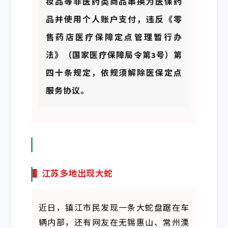
妆品等非医药类商品串换为医保药
品并使用个人账户支付，违反《零
售药店医疗保障定点管理
暂
行办
法
》（国家医疗保障局
令
第
3号）第
四十
条规定，
依
规
须解除
医保定点
服
务协议。
▌江苏多地出现大蛇
近日，镇江市民发现一条大蛇盘踞在车
辆内部，还有网友在无锡惠山、
常州溧