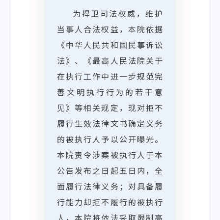
播放内核
为捍卫司法权威，维护
Kernel
当事人合法权益，本院依据
mp4/origin (1.33.5)
《中华人民共和国民事诉讼
显示器信息
法》、《最高人民法院关于
Res
在执行工作中进一步规范完
-
善文明执行行为的若干意
帧数
见》等相关规定，现对拒不
4/69; 5.80%
履行生效法律文书确定义务
缓冲健康度
的被执行人予以公开曝光。
39.49s
本院责令涉案被执行人于本
网络活动
公告发布之日起五日内，全
net
面履行法律义务；对具备履
0 KB/s
行能力却拒不履行的被执行
视频分辨率
人，本院将依法采取限制高