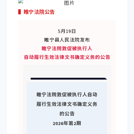
画中画
▌
睢宁法院公告
网页全屏
全屏
5月19日
睢宁县人民法院发布
你可以 试试
睢宁法院敦促被执行人
视频信息
自动履行生效法律文书确定义务的公告
1.33.6
播放信息
上传日志
调试信息 [X]
视频ID
VID
睢宁法院敦促被执行人自动
a3266ttgzzi
履行生效法律文书确定义务
播放流水
的公告
Flowid
2026年第2期
ed095ea02561058b3b0505e97406da65