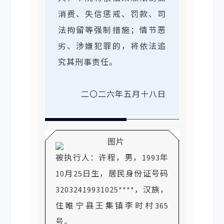
864*486
消费、失信惩戒、罚款、司
编码
法拘留等强制措施；情节恶
Codec
劣、涉嫌犯罪的，将依法追
(O264)
究其刑事责任。
mystery
mystery
二〇二六年五月十八日
br:0.000-42.113 t:2.62 pg:1 s:lt->cy->pg
被执行人：许程，男，1993年
10月25日生，居民身份证号码
32032419931025****，汉族，
住睢宁县王集镇李时村365
号。