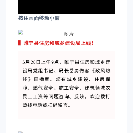
10:25
倍速
按住画面移动小窗
3.0X
2.0X
▌睢宁县住房和城乡建设局上线！
1.5X
1.25X
5月20日上午9点，睢宁县住房和城乡建
1.0X
设局党组书记、局长岳勇做客《政风热
0.75X
线》直播室。您有城乡建设、住房保
0.5X
障、燃气安全、施工安全、建筑领域农
语言
民工工资等问题咨询、反映，欢迎拨打
多音轨
热线电话或扫码留言。
AirPlay
0
静音播放中，点击