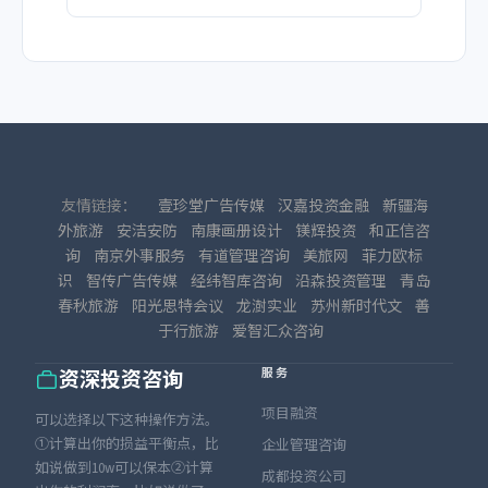
友情链接：
壹珍堂广告传媒
汉嘉投资金融
新疆海
外旅游
安洁安防
南康画册设计
镁辉投资
和正信咨
询
南京外事服务
有道管理咨询
美旅网
菲力欧标
识
智传广告传媒
经纬智库咨询
沿森投资管理
青岛
春秋旅游
阳光思特会议
龙澍实业
苏州新时代文
善
于行旅游
爱智汇众咨询
服务
资深投资咨询
项目融资
可以选择以下这种操作方法。
①计算出你的损益平衡点，比
企业管理咨询
如说做到10w可以保本②计算
成都投资公司