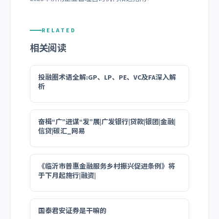
RELATED
相关阅读
投融圈术语全解:GP、LP、PE、VC及FA深入解
析
奋楫“广”进谋“发”展|广发银行|贷款|银团|金融|
信贷|碳汇_网易
《临沂市普惠金融服务乡村振兴促进条例》将
于下月起施行|融资|
国泰君安证券是干嘛的