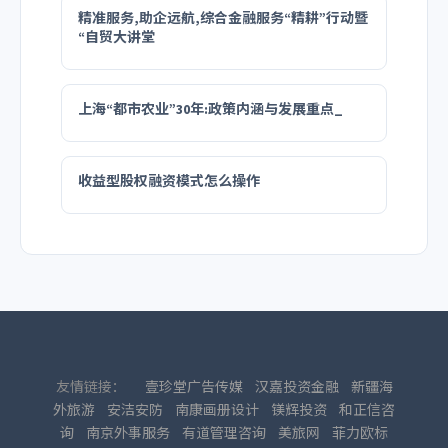
精准服务,助企远航,综合金融服务“精耕”行动暨
“自贸大讲堂
上海“都市农业”30年:政策内涵与发展重点_
收益型股权融资模式怎么操作
友情链接：
壹珍堂广告传媒
汉嘉投资金融
新疆海
外旅游
安洁安防
南康画册设计
镁辉投资
和正信咨
询
南京外事服务
有道管理咨询
美旅网
菲力欧标