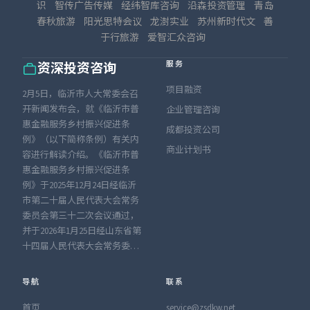
识
智传广告传媒
经纬智库咨询
沿森投资管理
青岛
春秋旅游
阳光思特会议
龙澍实业
苏州新时代文
善
于行旅游
爱智汇众咨询
服务
资深投资咨询
项目融资
2月5日，临沂市人大常委会召
开新闻发布会，就《临沂市普
企业管理咨询
惠金融服务乡村振兴促进条
成都投资公司
例》（以下简称条例）有关内
商业计划书
容进行解读介绍。《临沂市普
惠金融服务乡村振兴促进条
例》于2025年12月24日经临沂
市第二十届人民代表大会常务
委员会第三十二次会议通过，
并于2026年1月25日经山东省第
十四届人民代表大会常务委…
导航
联系
首页
service@zsdkw.net