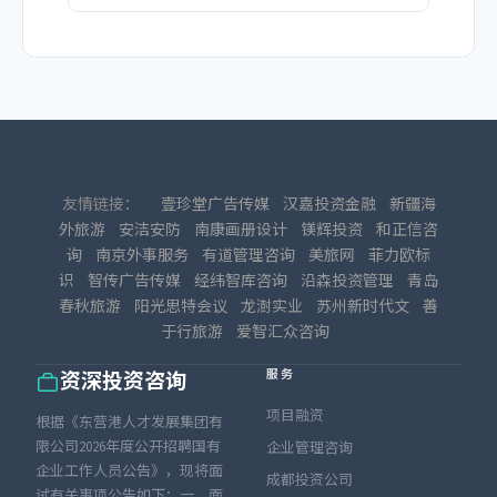
友情链接：
壹珍堂广告传媒
汉嘉投资金融
新疆海
外旅游
安洁安防
南康画册设计
镁辉投资
和正信咨
询
南京外事服务
有道管理咨询
美旅网
菲力欧标
识
智传广告传媒
经纬智库咨询
沿森投资管理
青岛
春秋旅游
阳光思特会议
龙澍实业
苏州新时代文
善
于行旅游
爱智汇众咨询
服务
资深投资咨询
项目融资
根据《东营港人才发展集团有
限公司2026年度公开招聘国有
企业管理咨询
企业工作人员公告》，现将面
成都投资公司
试有关事项公告如下：一、面