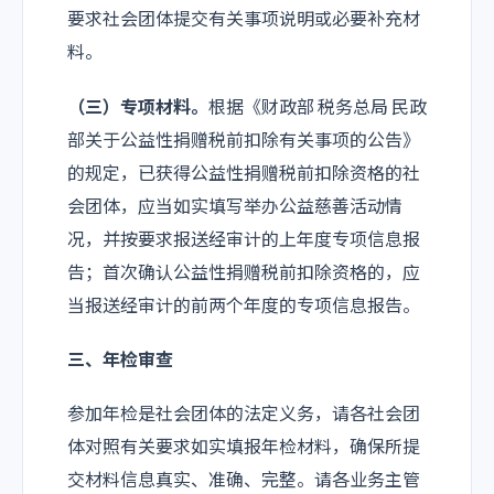
要求社会团体提交有关事项说明或必要补充材
料。
（三）专项材料。
根据《财政部 税务总局 民政
部关于公益性捐赠税前扣除有关事项的公告》
的规定，已获得公益性捐赠税前扣除资格的社
会团体，应当如实填写举办公益慈善活动情
况，并按要求报送经审计的上年度专项信息报
告；首次确认公益性捐赠税前扣除资格的，应
当报送经审计的前两个年度的专项信息报告。
三、年检审查
参加年检是社会团体的法定义务，请各社会团
体对照有关要求如实填报年检材料，确保所提
交材料信息真实、准确、完整。请各业务主管