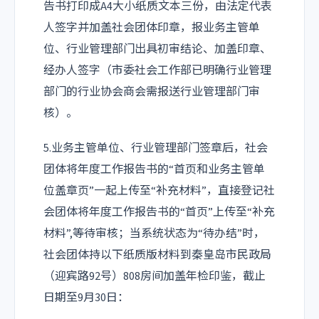
告书打印成A4大小纸质文本三份，由法定代表
人签字并加盖社会团体印章，报业务主管单
位、行业管理部门出具初审结论、加盖印章、
经办人签字（市委社会工作部已明确行业管理
部门的行业协会商会需报送行业管理部门审
核）。
5.业务主管单位、行业管理部门签章后，社会
团体将年度工作报告书的“首页和业务主管单
位盖章页”一起上传至“补充材料”，直接登记社
会团体将年度工作报告书的“首页”上传至“补充
材料”,等待审核；当系统状态为“待办结”时，
社会团体持以下纸质版材料到秦皇岛市民政局
（迎宾路92号）808房间加盖年检印鉴，截止
日期至9月30日：