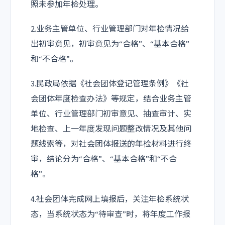
照未参加年检处理。
2.业务主管单位、行业管理部门对年检情况给
出初审意见，初审意见为“合格”、“基本合格”
和“不合格”。
3.民政局依据《社会团体登记管理条例》《社
会团体年度检查办法》等规定，结合业务主管
单位、行业管理部门初审意见、抽查审计、实
地检查、上一年度发现问题整改情况及其他问
题线索等，对社会团体报送的年检材料进行终
审，结论分为“合格”、“基本合格”和“不合
格”。
4.社会团体完成网上填报后，关注年检系统状
态，当系统状态为“待审查”时，将年度工作报