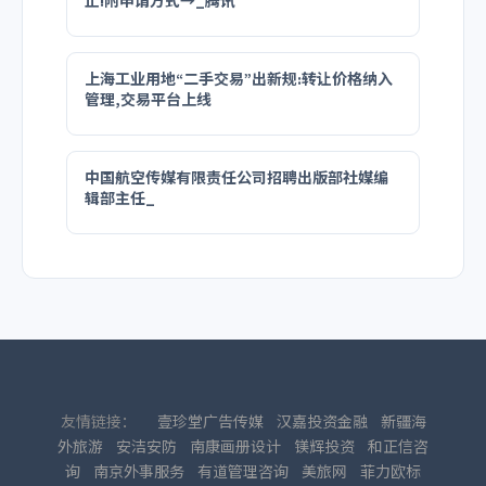
止!附申请方式→_腾讯
上海工业用地“二手交易”出新规:转让价格纳入
管理,交易平台上线
中国航空传媒有限责任公司招聘出版部社媒编
辑部主任_
友情链接：
壹珍堂广告传媒
汉嘉投资金融
新疆海
外旅游
安洁安防
南康画册设计
镁辉投资
和正信咨
询
南京外事服务
有道管理咨询
美旅网
菲力欧标