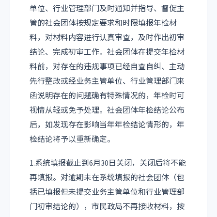
单位、行业管理部门及时通知并指导、督促主
管的社会团体按规定要求和时限填报年检材
料，对材料内容进行认真审查，及时作出初审
结论、完成初审工作。社会团体在提交年检材
料前，对存在的违规事项已经自查自纠、主动
先行整改或经业务主管单位、行业管理部门来
函说明存在的问题确有特殊情况的，年检时可
视情从轻或免予处理。社会团体年检结论公布
后，如发现存在影响当年年检结论情形的，年
检结论将予以重新确定。
1.系统填报截止到6月30日关闭，关闭后将不能
再填报。对逾期未在系统填报的社会团体（包
括已填报但未提交业务主管单位和行业管理部
门初审结论的），市民政局不再接收材料，按