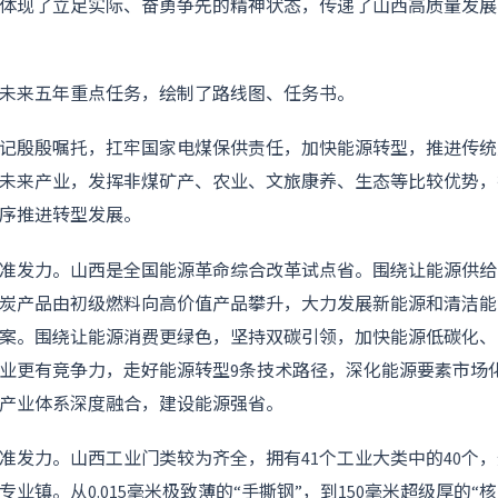
体现了立足实际、奋勇争先的精神状态，传递了山西高质量发展
署未来五年重点任务，绘制了路线图、任务书。
记殷殷嘱托，扛牢国家电煤保供责任，加快能源转型，推进传统
未来产业，发挥非煤矿产、农业、文旅康养、生态等比较优势，
序推进转型发展。
准发力。山西是全国能源革命综合改革试点省。围绕让能源供给
炭产品由初级燃料向高价值产品攀升，大力发展新能源和清洁能
案。围绕让能源消费更绿色，坚持双碳引领，加快能源低碳化、
业更有竞争力，走好能源转型9条技术路径，深化能源要素市场
产业体系深度融合，建设能源强省。
准发力。山西工业门类较为齐全，拥有41个工业大类中的40个，
专业镇。从0.015毫米极致薄的“手撕钢”，到150毫米超级厚的“