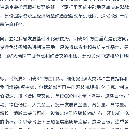
讲话重要指示精神贯穿始终，坚定扛牢实施中部地区加快崛起战
、建设国家资源型经济转型综合配套改革试验区、深化能源革命
面使命任务。
向。立足我省发展基础和比较优势，明确6个方面重点建设方向
设特色装备和先进制造基地、建设特优农业和有机旱作基地、建
带一路”大商圈重要节点和综合交通枢纽、建设黄河中游和华北
标。《纲要》明确8个方面目标，细化提出6大类26项主要指标
我们增设6项指标，包括新增可再生能源装机规模1亿千瓦、制
值增速、技术合同成交额、单位GDP用水量下降等。这些目标
动、绿色低碳、人民至上，提升发展含金量、含新量、含绿量。
增长，兼顾需要与可能，设置GDP年均增长5%左右。还比如，
的指标，引导全省上下更加聚焦高质量发展。这些目标，注重务