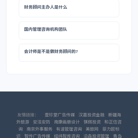
财务顾问主办人是什么
国内管理咨询机构团队
会计师是不是做财务顾问的?
友情链接：
壹珍堂广告传媒
汉嘉投资金融
新疆海
外旅游
安洁安防
南康画册设计
镁辉投资
和正信咨
询
南京外事服务
有道管理咨询
美旅网
菲力欧标
识
智传广告传媒
经纬智库咨询
沿森投资管理
青岛