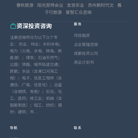
春秋旅游
阳光思特会议
龙澍实业
苏州新时代文
善
于行旅游
爱智汇众咨询
服务
资深投资咨询
项目融资
注册咨询师分为以下21个专
业： 农业、林业；水利水电；
企业管理咨询
电力（火电、水电、核电、新
成都投资公司
能源）；煤炭；石油天然气；
商业计划书
公路；铁路、城市轨道交通；
民航；水运（含港口河海工
程）；电子、信息工程师（含
通信、广电、信息化）；冶金
（含钢铁、有色）；石化、化
工、医药；核工业；机械（含
智能制造）；轻工、纺织；建
材；建筑；市…
导航
联系