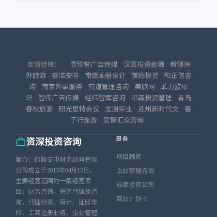
友情链接：
壹珍堂广告传媒
汉嘉投资金融
新疆海
外旅游
安洁安防
南康画册设计
镁辉投资
和正信咨
询
南京外事服务
有道管理咨询
美旅网
菲力欧标
识
智传广告传媒
经纬智库咨询
沿森投资管理
青岛
春秋旅游
阳光思特会议
龙澍实业
苏州新时代文
善
于行旅游
爱智汇众咨询
服务
资深投资咨询
项目融资
简介：铜陵支中财务顾问有限
公司成立于2013年04月12日，
企业管理咨询
主要经营范围为一般经营项
成都投资公司
目：财务咨询，税务代理及咨
商业计划书
询，代理验资、审计、证照年
检、工商注册业务，企业管理