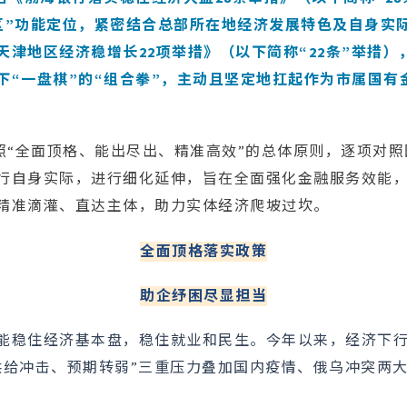
区”功能定位，紧密结合总部所在地经济发展特色及自身实
天津地区经济稳增长22项举措》（以下简称“22条”举措）
下“一盘棋”的“组合拳”，主动且坚定地扛起作为市属国有
措按照“全面顶格、能出尽出、精准高效”的总体原则，逐项对
行自身实际，进行细化延伸，旨在全面强化金融服务效能
精准滴灌、直达主体，助力实体经济爬坡过坎。
全面顶格落实政策
助企纾困尽显担当
能稳住经济基本盘，稳住就业和民生。今年以来，经济下
供给冲击、预期转弱”三重压力叠加国内疫情、俄乌冲突两