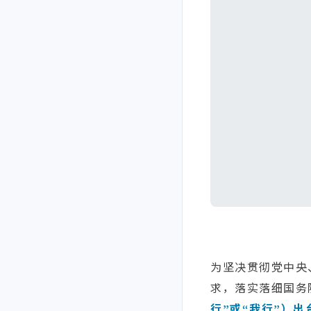
为坚决贯彻党中央
求，落实落细国务
行”或“我行”）出