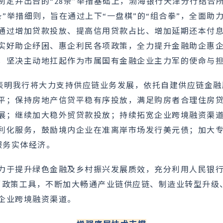
制定并出台的“28条”举措基础上，渤海银行天津分行结合
条”举措细则，旨在通过上下“一盘棋”的“组合拳”，全面助
通过增加贷款投放、提高信用贷款占比、增加延期还本付
实好助企纾困、惠企利民各项政策，全力提升金融助企惠
，坚决主动地扛起作为市属国有金融企业主力军的使命与
举措亦表明我行将大力支持供应链业务发展，依托自建供应链金
平；保持房地产信贷平稳有序投放，满足购房者合理住房
展；继续加大稳外贸贷款投放；持续拓宽企业跨境融资渠道
利化服务，鼓励境内企业在准离岸市场发行美元债；加大
服务实体经济。
力于提升绿色金融及乡村振兴发展质效，充分利用人民银行“
币政策工具，不断加大畅通产业链供应链、制造业转型升级
企业跨境融资渠道。