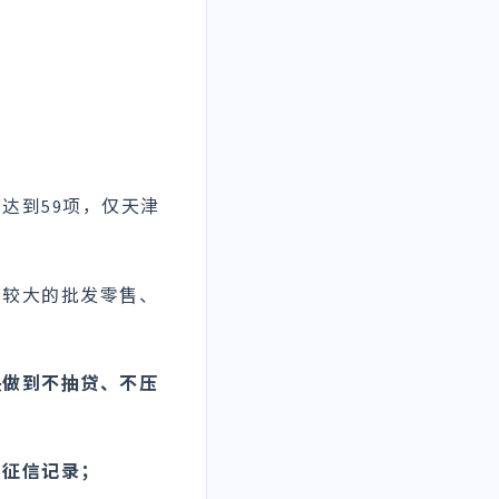
；
；
达到59项，仅天津
响较大的批发零售、
决做到不抽贷、不压
响征信记录；