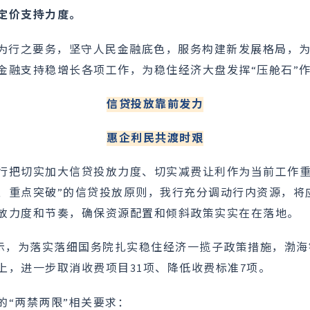
定价支持力度。
实为行之要务，坚守人民金融底色，服务构建新发展格局，
金融支持稳增长各项工作，为稳住经济大盘发挥“压舱石”
信贷投放靠前发力
惠企利民共渡时艰
行把切实加大信贷投放力度、切实减费让利作为当前工作重
、重点突破”的信贷投放原则，我行充分调动行内资源，将
放力度和节奏，确保资源配置和倾斜政策实实在在落地。
举措显示，为落实落细国务院扎实稳住经济一揽子政策措施，渤
上，进一步取消收费项目31项、降低收费标准7项。
的“两禁两限”相关要求：