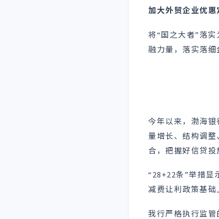
加大外贸企业优惠
将“国之大者”落
融力量，落实落细
今年以来，渤海银
量增长、结构调整
合，把握好信贷投
“28+22条”
减费让利政策基础
我行严格执行监管