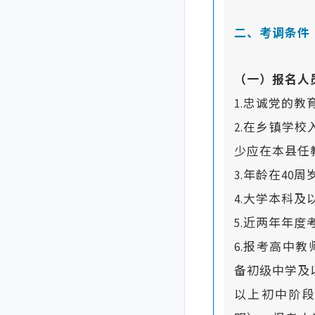
二、考调条件
（一）报名人
1.忠诚党的
2.在乡镇学
少应在本县任
3.年龄在40
4.大学本科及
5.近两年年
6.报考高中
备初级中学及
以上初中阶