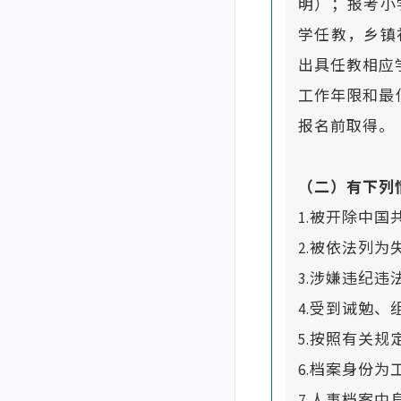
明）；报考小
学任教，乡镇
出具任教相应
工作年限和最
报名前取得。
（二）有下列
1.被开除中国
2.被依法列
3.涉嫌违纪
4.受到诫勉
5.按照有关
6.档案身份为