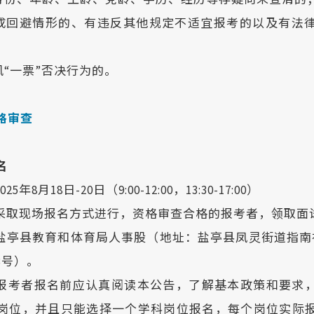
中身份、年龄、工龄、党龄、学历、经历等存疑尚未查清的
构成回避情形的、有违反其他规定不适宜报考的以及有法
风“一票”否决行为的。
格审查
名
2025年8月18日-20日（9:00-12:00，13:30-17:00）
采取现场报名方式进行，资格审查合格的报考者，领取面
盐亭县教育和体育局人事股（地址：盐亭县凤灵街道指南
3号）。
报考者报名前应认真阅读本公告，了解基本政策和要求
岗位，并且只能选择一个学科岗位报名，每个岗位实际