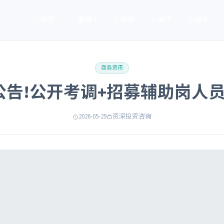
首页
服务 ▾
资讯
关于
联系
商务资讯
公告!公开考调+招募辅助岗人员
2026-05-29
资深投资咨询